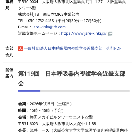
事務
〒530-0004 大阪府大阪市北区堂島浜1丁目1-27 大阪堂島浜
局
タワー5階
株式会社JTB 西日本MICE事業部内
TEL：050-1732-4458（平日9時30分～17時30分）
E-mail：
jsre-kinki@jtb.com
近畿支部ホームページ：
https://www.jsre-kinki.jp/
支部
一般社団法人日本呼吸器内視鏡学会近畿支部 会則PDF
会則
開催
第119回 日本呼吸器内視鏡学会近畿支部
案内
会
会期
：2026年9月5日（土曜日）
時間
：15時～18時（予定）
会場
：梅田スカイビルタワーウエスト22階
〒531-6023 大阪府大阪市北区大淀中1-1-88
会長
：浅井 一久（大阪公立大学大学院医学研究科呼吸器内科