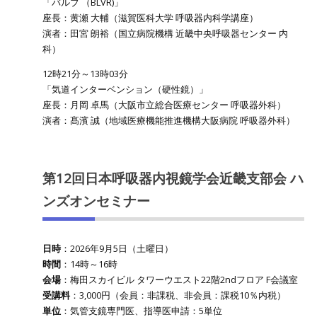
「バルブ （BLVR)」
座長：黄瀬 大輔（滋賀医科大学 呼吸器内科学講座）
演者：田宮 朗裕（国立病院機構 近畿中央呼吸器センター 内
科）
12時21分～13時03分
「気道インターベンション（硬性鏡）」
座長：月岡 卓馬（大阪市立総合医療センター 呼吸器外科）
演者：髙濱 誠（地域医療機能推進機構大阪病院 呼吸器外科）
第12回日本呼吸器内視鏡学会近畿支部会 ハ
ンズオンセミナー
日時
：2026年9月5日（土曜日）
時間
：14時～16時
会場
：梅田スカイビル タワーウエスト22階2ndフロア F会議室
受講料
：3,000円（会員：非課税、非会員：課税10％内税）
単位
：気管支鏡専門医、指導医申請：5単位