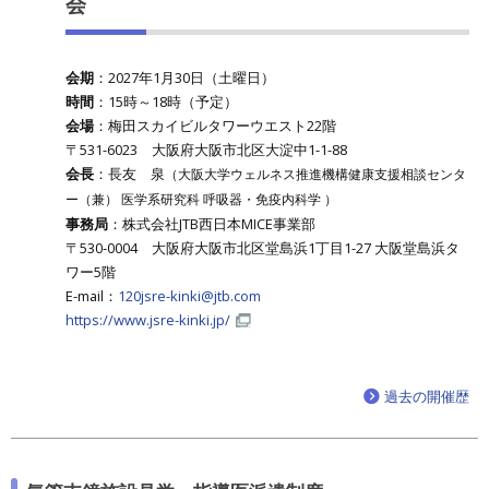
会
会期
：2027年1月30日（土曜日）
時間
：15時～18時（予定）
会場
：梅田スカイビルタワーウエスト22階
〒531-6023 大阪府大阪市北区大淀中1-1-88
会長
：長友 泉
（大阪大学ウェルネス推進機構健康支援相談センタ
ー（兼）
医学系研究科 呼吸器・免疫内科学
）
事務局
：株式会社JTB西日本MICE事業部
〒530-0004 大阪府大阪市北区堂島浜1丁目1-27 大阪堂島浜タ
ワー5階
E-mail：
120jsre-kinki@jtb.com
https://www.jsre-kinki.jp/
過去の開催歴