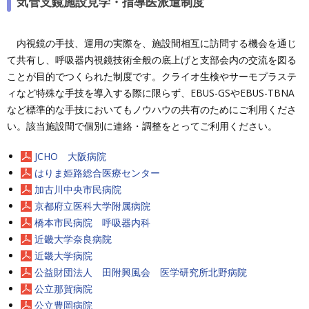
気管支鏡施設見学・指導医派遣制度
内視鏡の手技、運用の実際を、施設間相互に訪問する機会を通じ
て共有し、呼吸器内視鏡技術全般の底上げと支部会内の交流を図る
ことが目的でつくられた制度です。クライオ生検やサーモプラステ
ィなど特殊な手技を導入する際に限らず、EBUS-GSやEBUS-TBNA
など標準的な手技においてもノウハウの共有のためにご利用くださ
い。該当施設間で個別に連絡・調整をとってご利用ください。
JCHO 大阪病院
はりま姫路総合医療センター
加古川中央市民病院
京都府立医科大学附属病院
橋本市民病院 呼吸器内科
近畿大学奈良病院
近畿大学病院
公益財団法人 田附興風会 医学研究所北野病院
公立那賀病院
公立豊岡病院