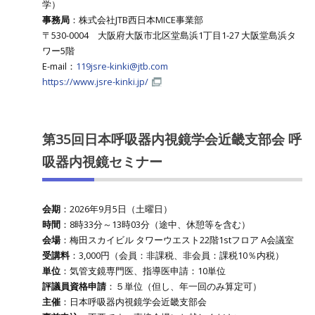
学）
事務局
：株式会社JTB西日本MICE事業部
〒530-0004 大阪府大阪市北区堂島浜1丁目1-27 大阪堂島浜タ
ワー5階
E-mail：
119jsre-kinki@jtb.com
https://www.jsre-kinki.jp/
第35回日本呼吸器内視鏡学会近畿支部会 呼
吸器内視鏡セミナー
会期
：2026年9月5日（土曜日）
時間
：8時33分～13時03分（途中、休憩等を含む）
会場
：梅田スカイビル タワーウエスト22階1stフロア A会議室
受講料
：3,000円（会員：非課税、非会員：課税10％内税）
単位
：気管支鏡専門医、指導医申請：10単位
評議員資格申請
：５単位（但し、年一回のみ算定可）
主催
：日本呼吸器内視鏡学会近畿支部会