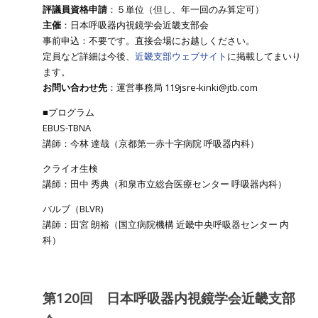
評議員資格申請
：５単位（但し、年一回のみ算定可）
主催
：日本呼吸器内視鏡学会近畿支部会
事前申込：不要です。直接会場にお越しください。
定員など詳細は今後、
近畿支部ウェブサイト
に掲載してまいり
ます。
お問い合わせ先
：運営事務局 119jsre-kinki@jtb.com
■プログラム
EBUS-TBNA
講師：今林 達哉（京都第一赤十字病院 呼吸器内科）
クライオ生検
講師：田中 秀典（和泉市立総合医療センター 呼吸器内科）
バルブ（BLVR)
講師：田宮 朗裕（国立病院機構 近畿中央呼吸器センター 内
科）
第120回 日本呼吸器内視鏡学会近畿支部