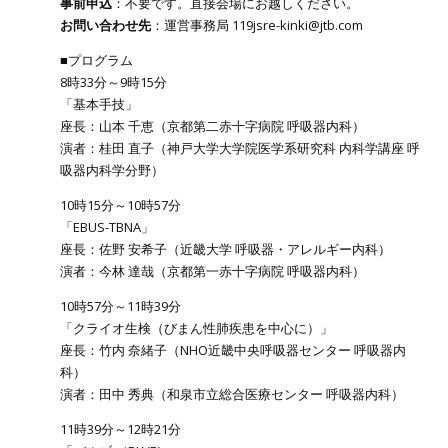
事前申込
：不要です。直接会場にお越しください。
お問い合わせ先
：運営事務局 119jsre-kinki@jtb.com
■プログラム
8時33分～9時15分
「基本手技」
座長：山本 千恵（京都第二赤十字病院 呼吸器内科）
演者：桂田 直子（神戸大学大学院医学系研究科 内科学講座 呼
吸器内科学分野）
10時15分～10時57分
「EBUS-TBNA」
座長：佐野 安希子（近畿大学 呼吸器・アレルギー内科）
演者：今林 達哉（京都第一赤十字病院 呼吸器内科）
10時57分～11時39分
「クライオ生検（びまん性肺疾患を中心に）」
座長：竹内 奈緒子（NHO近畿中央呼吸器センター 呼吸器内
科）
演者：田中 秀典（和泉市立総合医療センター 呼吸器内科）
11時39分～12時21分