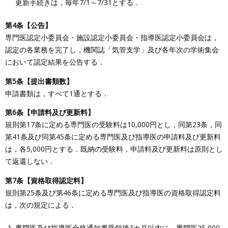
更新手続きは，毎年7/1～7/31とする．
第4条【公告】
専門医認定小委員会・施設認定小委員会・指導医認定小委員会は，
認定の各業務を完了し，機関誌「気管支学」及び各年次の学術集会
において認定結果を公告する．
第5条【提出書類数】
申請書類は，すべて1通とする．
第6条【申請料及び更新料】
規則第17条に定める専門医の受験料は10,000円とし，同第23条，同
第41条及び同第45条に定める専門医及び指導医の申請料及び更新料
は，各5,000円とする．既納の受験料，申請料及び更新料は原則とし
て返還しない．
第7条【資格取得認定料】
規則第25条及び第46条に定める専門医及び指導医の資格取得認定料
は，次の規定による．
専門医及び指導医合格通知書受領後3カ月以内に，専門医25,000