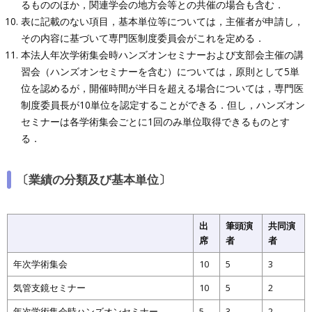
るもののほか，関連学会の地方会等との共催の場合も含む．
表に記載のない項目，基本単位等については，主催者が申請し，
その内容に基づいて専門医制度委員会がこれを定める．
本法人年次学術集会時ハンズオンセミナーおよび支部会主催の講
習会（ハンズオンセミナーを含む）については，原則として5単
位を認めるが，開催時間が半日を超える場合については，専門医
制度委員長が10単位を認定することができる．但し，ハンズオン
セミナーは各学術集会ごとに1回のみ単位取得できるものとす
る．
〔業績の分類及び基本単位〕
出
筆頭演
共同演
席
者
者
年次学術集会
10
5
3
気管支鏡セミナー
10
5
2
年次学術集会時ハンズオンセミナー
5
3
2