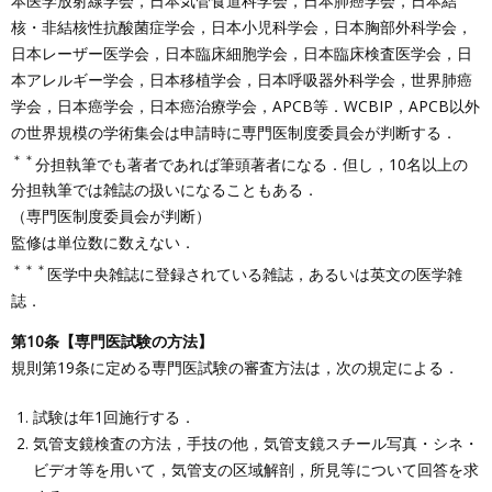
本医学放射線学会，日本気管食道科学会，日本肺癌学会，日本結
核・非結核性抗酸菌症学会，日本小児科学会，日本胸部外科学会，
日本レーザー医学会，日本臨床細胞学会，日本臨床検査医学会，日
本アレルギー学会，日本移植学会，日本呼吸器外科学会，世界肺癌
学会，日本癌学会，日本癌治療学会，APCB等．WCBIP，APCB以外
の世界規模の学術集会は申請時に専門医制度委員会が判断する．
＊＊
分担執筆でも著者であれば筆頭著者になる．但し，10名以上の
分担執筆では雑誌の扱いになることもある．
（専門医制度委員会が判断）
監修は単位数に数えない．
＊＊＊
医学中央雑誌に登録されている雑誌，あるいは英文の医学雑
誌．
第10条【専門医試験の方法】
規則第19条に定める専門医試験の審査方法は，次の規定による．
試験は年1回施行する．
気管支鏡検査の方法，手技の他，気管支鏡スチール写真・シネ・
ビデオ等を用いて，気管支の区域解剖，所見等について回答を求