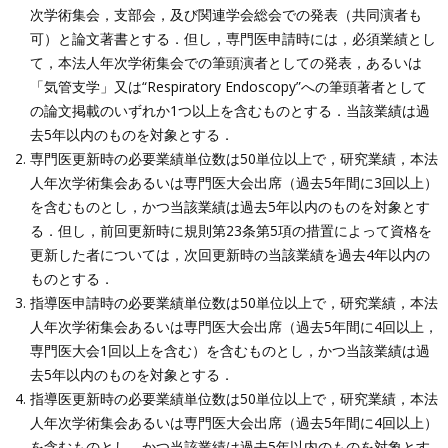
次学術集会，支部会，及び関連学会総会での発表（共同演者も
可）と論文著書とする．但し，専門医申請時には，必須業績とし
て，本法人年次学術集会での筆頭演者としての発表，あるいは
「気管支学」又は“Respiratory Endoscopy”への筆頭著者として
の論文掲載のいずれか1つ以上を含むものとする．当該業績は過
去5年以内のものを対象とする．
専門医更新時の必要業績単位数は50単位以上で，研究業績，本法
人年次学術集会あるいは専門医大会出席（過去5年間に3回以上）
を含むものとし，かつ当該業績は過去5年以内のものを対象とす
る．但し，前回更新時に規則第23条第5項の措置によって資格を
更新した者については，次回更新時の当該業績を過去4年以内の
ものとする．
指導医申請時の必要業績単位数は50単位以上で，研究業績，本法
人年次学術集会あるいは専門医大会出席（過去5年間に4回以上，
専門医大会1回以上を含む）を含むものとし，かつ当該業績は過
去5年以内のものを対象とする．
指導医更新時の必要業績単位数は50単位以上で，研究業績，本法
人年次学術集会あるいは専門医大会出席（過去5年間に4回以上）
を含むものとし，かつ当該業績は過去5年以内のものを対象とす