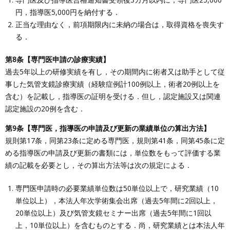
円，指導医5,000円を納付する．
正当な理由なく，前項期限内に未納の場合は，取得資格を喪失す
る．
第8条【専門医申請の診療実績】
過去5年以上の研修実績を有し，その期間内に術者又は助手として従
事した気管支鏡診療実績（経験症例計100例以上，術者20例以上を
含む）を記載し，指導医の証明を受ける．但し，認定施設又は関連
認定施設の20例を含む．
第9条【専門医，指導医の申請及び更新の業績単位の算出方法】
規則第17条，同第23条に定める専門医，規則第41条，同第45条に定
める指導医の申請及び更新の書類には，単位数をもって評価する業
績の記載を必要とし，その算出方法等は次の規定による．
専門医申請時の必要業績単位数は50単位以上で，研究業績（10
単位以上），本法人年次学術集会出席（過去5年間に2回以上，
20単位以上）及び気管支鏡セミナー出席（過去5年間に1回以
上，10単位以上）を含むものとする．尚，研究業績とは本法人年