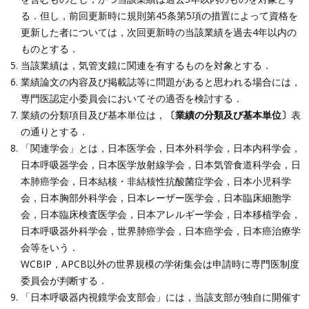
る．但し，前回更新時に規則第45条第5項の措置によって資格を
更新した者については，次回更新時の当該業績を過去4年以内の
ものとする．
当該業績は，気管支鏡に関連を有するものを対象とする．
業績論文の内容及び掲載誌等に問題があると思われる場合には，
専門医認定小委員会においてその適否を検討する．
業績の分類項目及び基本単位は，
〔業績の分類及び基本単位〕
表
の通りとする．
「関連学会」とは，日本医学会，日本外科学会，日本内科学会，
日本呼吸器学会，日本医学放射線学会，日本気管食道科学会，日
本肺癌学会，日本結核・非結核性抗酸菌症学会，日本小児科学
会，日本胸部外科学会，日本レーザー医学会，日本臨床細胞学
会，日本臨床検査医学会，日本アレルギー学会，日本移植学会，
日本呼吸器外科学会，世界肺癌学会，日本癌学会，日本癌治療学
会等をいう．
WCBIP，APCB以外の世界規模の学術集会は申請時に専門医制度
委員会が判断する．
「日本呼吸器内視鏡学会支部会」には，当該支部が独自に開催す