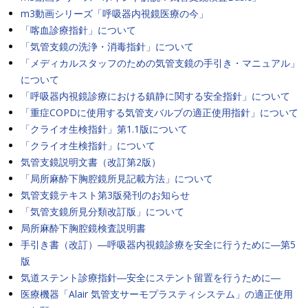
m3動画シリーズ「呼吸器内視鏡医療の今」
「喀血診療指針」について
「気管支鏡の洗浄・消毒指針」について
「メディカルスタッフのための気管支鏡の手引き・マニュアル」
について
「呼吸器内視鏡診療における鎮静に関する安全指針」について
「重症COPDに使用する気管支バルブの適正使用指針」について
「クライオ生検指針」第1.1版について
「クライオ生検指針」について
気管支鏡説明文書（改訂第2版）
「局所麻酔下胸腔鏡所見記載方法」について
気管支鏡テキスト第3版発刊のお知らせ
「気管支鏡所見分類改訂版」について
局所麻酔下胸腔鏡検査説明書
手引き書（改訂）―呼吸器内視鏡診療を安全に行うために―第5
版
気道ステント診療指針―安全にステント留置を行うために―
医療機器「Alair 気管支サーモプラスティシステム」の適正使用