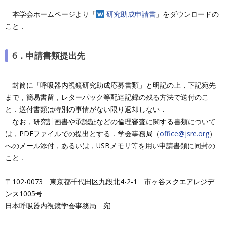
本学会ホームページより「
研究助成申請書
」をダウンロードの
こと．
6．申請書類提出先
封筒に「呼吸器内視鏡研究助成応募書類」と明記の上，下記宛先
まで，簡易書留，レターパック等配達記録の残る方法で送付のこ
と．送付書類は特別の事情がない限り返却しない．
なお，研究計画書や承認証などの倫理審査に関する書類について
は，PDFファイルでの提出とする．学会事務局（
office@jsre.org
）
へのメール添付，あるいは，USBメモリ等を用い申請書類に同封の
こと．
〒102-0073 東京都千代田区九段北4-2-1 市ヶ谷スクエアレジデ
ンス1005号
日本呼吸器内視鏡学会事務局 宛