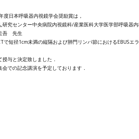
2年度日本呼吸器内視鏡学会奨励賞は，
ん研究センター中央病院内視鏡科/産業医科大学医学部呼吸器内
圭吾 先生
CTで短径1cm未満の縦隔および肺門リンパ節におけるEBUS
」
て授与と決定致しました．
会での記念講演を予定しております．