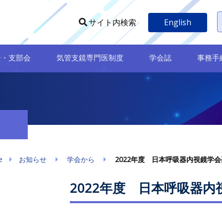
English
サイト内検索
ー・支部会
気管支鏡専門医制度
学会誌
事務手
e
お知らせ
学会から
2022年度 日本呼吸器内視鏡学
2022年度 日本呼吸器