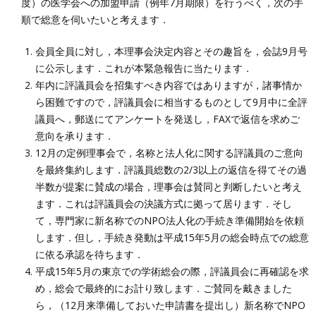
度）の医学会への加盟申請（例年7月期限）を行うべく，次の手
順で総意を伺いたいと考えます．
会員全員に対し，本理事会決定内容とその趣旨を，会誌9月号
に公示します．これが本緊急報告に当たります．
年内に評議員会を招集すべき内容ではありますが，諸事情か
ら困難ですので，評議員会に相当するものとして9月中に全評
議員へ，郵送にてアンケートを発送し，FAXで返信を求めご
意向を承ります．
12月の定例理事会で，名称と法人化に関する評議員のご意向
を最終集約します．評議員総数の2/3以上の返信を得てその過
半数が提案に賛成の場合，理事会は賛同と判断したいと考え
ます．これは評議員会の決議方式に拠って居ります．そし
て，専門家に新名称でのNPO法人化の手続き準備開始を依頼
します．但し，手続き発動は平成15年5月の総会時点での総意
に依る承認を待ちます．
平成15年5月の東京での学術総会の際，評議員会に再確認を求
め，総会で最終的にお計り致します．ご賛同を戴きました
ら，（12月来準備しておいた申請書を提出し）新名称でNPO