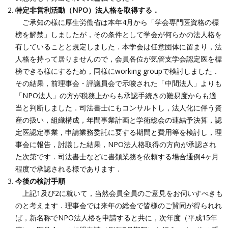
特定非営利活動（NPO）法人格を取得する．
ご承知の様に厚生労働省は本年4月から「学会専門医資格の標
榜を解禁」しましたが，その条件として学会が何らかの法人格を
有していることと規定しました．本学会は任意団体に留まり，法
人格を持って居りませんので，会員各位が気管支学会認定医を標
榜できる様にするため，同様にworking groupで検討しました．
その結果，前理事会・評議員会で示唆された「中間法人」よりも
「NPO法人」の方が税務上からも承認手続きの難易度からも適
当と判断しました．司法書士にもコンサルトし，法人化に伴う資
産の扱い，組織構成，年間事業計画と学術総会の連結予決算，認
定医認定事業，申請業務委託に要する期間と費用等を検討し，理
事会に報告，討議した結果，NPO法人格取得の方向が承認され
た次第です．司法書士などに書類業務を依頼する場合通例4ヶ月
程度で承認される様であります．
今後の検討手順
上記1及び2に就いて，当然会員全員のご意見をお伺いすべきも
のと考えます．理事会では来年の総会で皆様のご賛同が得られれ
ば，新名称でNPO法人格を申請すると共に，次年度（平成15年