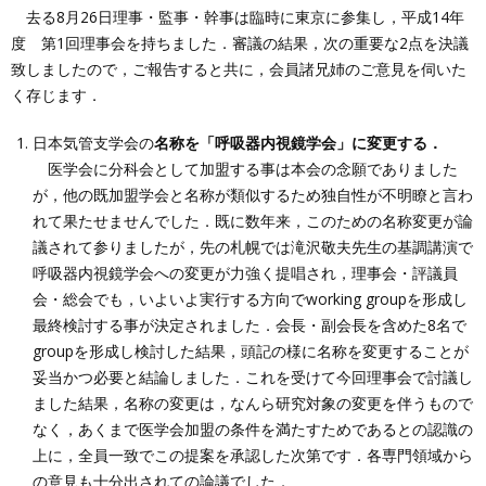
去る8月26日理事・監事・幹事は臨時に東京に参集し，平成14年
度 第1回理事会を持ちました．審議の結果，次の重要な2点を決議
致しましたので，ご報告すると共に，会員諸兄姉のご意見を伺いた
く存じます．
日本気管支学会の
名称を「呼吸器内視鏡学会」に変更する．
医学会に分科会として加盟する事は本会の念願でありました
が，他の既加盟学会と名称が類似するため独自性が不明瞭と言わ
れて果たせませんでした．既に数年来，このための名称変更が論
議されて参りましたが，先の札幌では滝沢敬夫先生の基調講演で
呼吸器内視鏡学会への変更が力強く提唱され，理事会・評議員
会・総会でも，いよいよ実行する方向でworking groupを形成し
最終検討する事が決定されました．会長・副会長を含めた8名で
groupを形成し検討した結果，頭記の様に名称を変更することが
妥当かつ必要と結論しました．これを受けて今回理事会で討議し
ました結果，名称の変更は，なんら研究対象の変更を伴うもので
なく，あくまで医学会加盟の条件を満たすためであるとの認識の
上に，全員一致でこの提案を承認した次第です．各専門領域から
の意見も十分出されての論議でした．