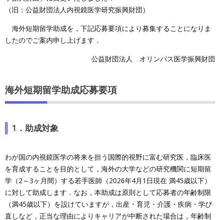
（旧：公益財団法人内視鏡医学研究振興財団）
海外短期留学助成を，下記応募要項により募集することになりま
したのでご案内申し上げます．
公益財団法人 オリンパス医学振興財団
海外短期留学助成応募要項
1．助成対象
わが国の内視鏡医学の将来を担う国際的視野に富む研究医，臨床医
を育成することを目的として，海外の大学などの研究機関に短期留
学（2～3ヶ月間）する若手医師（2026年4月1日現在 満45歳以下）
に対して助成します．なお，本助成は原則として応募者の年齢制限
（満45歳以下）を設けていますが，出産・育児・介護・疾病・学び
直しなど，正当な理由によりキャリアが中断された場合は，年齢制