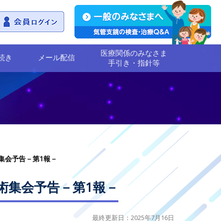
医療関係のみなさま
続き
メール配信
手引き・指針等
集会予告－第1報－
術集会予告－第1報－
最終更新日：2025年7月16日