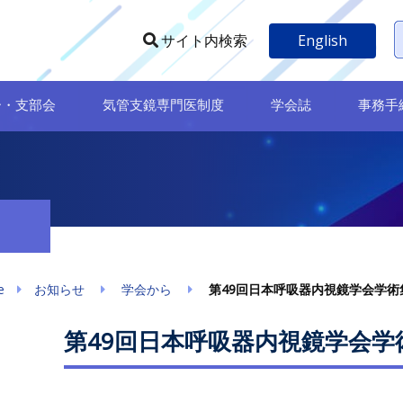
English
サイト内検索
ー・支部会
気管支鏡専門医制度
学会誌
事務手
e
お知らせ
学会から
第49回日本呼吸器内視鏡学会学術
第49回日本呼吸器内視鏡学会学