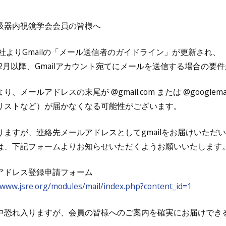
吸器内視鏡学会会員の皆様へ
le社よりGmailの「メール送信者のガイドライン」が更新され、
4年2月以降、Gmailアカウント宛てにメールを送信する場合の
り、メールアドレスの末尾が @gmail.com または @google
リストなど）が届かなくなる可能性がございます。
りますが、連絡先メールアドレスとしてgmailをお届けいただい
は、下記フォームよりお知らせいただくようお願いいたします
アドレス登録申請フォーム
/www.jsre.org/modules/mail/index.php?content_id=1
中恐れ入りますが、会員の皆様へのご案内を確実にお届けでき