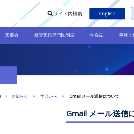
English
サイト内検索
ー・支部会
気管支鏡専門医制度
学会誌
事務手
e
お知らせ
学会から
Gmail メール送信について
Gmail メール送