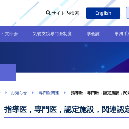
English
サイト内検索
ー・支部会
気管支鏡専門医制度
学会誌
事務手
e
お知らせ
専門医関連
指導医，専門医，認定施設，関
指導医，専門医，認定施設，関連認