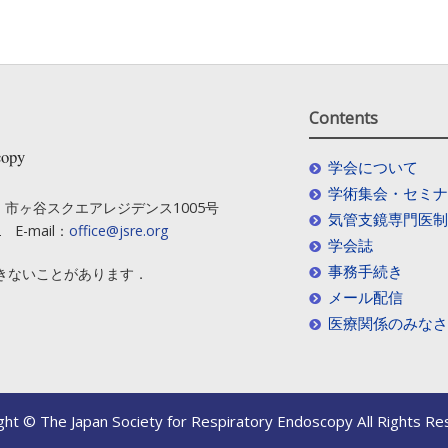
Contents
copy
学会について
学術集会・セミナ
-1 市ヶ谷スクエアレジデンス1005号
気管支鏡専門医制
2 E-mail：
office@jsre.org
学会誌
事務手続き
きないことがあります．
メール配信
医療関係のみなさ
ght © The Japan Society for Respiratory Endoscopy All Rights Re