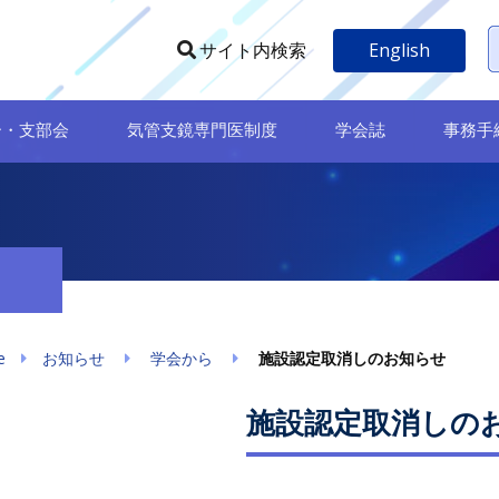
English
サイト内検索
ー・支部会
気管支鏡専門医制度
学会誌
事務手
e
お知らせ
学会から
施設認定取消しのお知らせ
施設認定取消しの