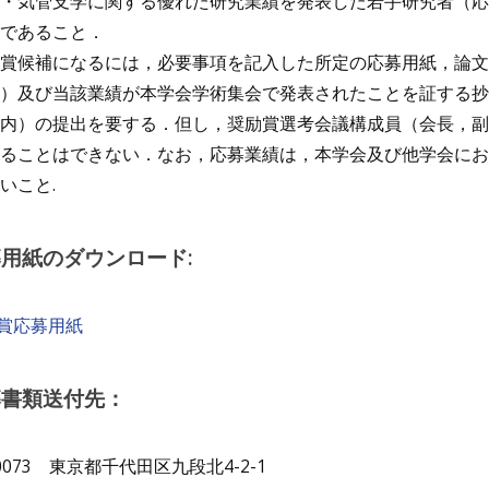
・気管支学に関する優れた研究業績を発表した若手研究者（応
であること．
賞候補になるには，必要事項を記入した所定の応募用紙，論文
）及び当該業績が本学会学術集会で発表されたことを証する抄録
内）の提出を要する．但し，奨励賞選考会議構成員（会長，副
ることはできない．なお，応募業績は，本学会及び他学会にお
いこと.
用紙のダウンロード:
賞応募用紙
募書類送付先：
-0073 東京都千代田区九段北4-2-1