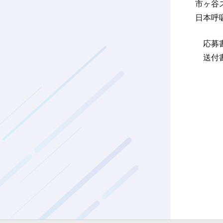
市ヶ谷
日本呼
応募書
送付書