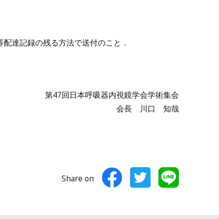
等配達記録の残る方法で送付のこと．
第47回日本呼吸器内視鏡学会学術集会
会長 川口 知哉
Share on