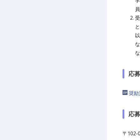
学
員
受
と
以
な
な
応募
奨励
応
〒102