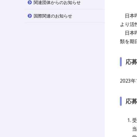
関連団体からのお知らせ
日本呼
国際関連のお知らせ
より活
日本呼
類を期
応
2023
応
受
当