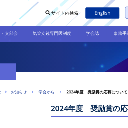
English
サイト内検索
ー・支部会
気管支鏡専門医制度
学会誌
事務手
e
お知らせ
学会から
2024年度 奨励賞の応募について
2024年度 奨励賞の