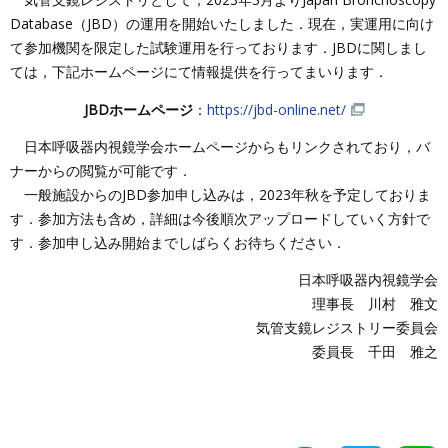
Database（JBD）の運用を開始いたしました．現在，実運用に向け
て参加機関を限定した試験運用を行っております．JBDに関しまし
ては，下記ホームページにて情報提供を行ってまいります．
JBDホームページ
：
https://jbd-online.net/
日本呼吸器内視鏡学会ホームページからもリンクされており，バ
ナーからの閲覧が可能です．
一般施設からのJBD参加申し込みは，2023年秋を予定しておりま
す．参加方法も含め，詳細は今後順次アップロードしていく方針で
す．参加申し込み開始までしばらくお待ちください．
日本呼吸器内視鏡学会
理事長 川村 雅文
気管支鏡レジストリー委員会
委員長 千田 雅之